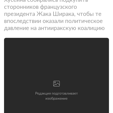
сторонников французского
президента Жака Ширака, чтобы те
впоследствии оказали политическое
давление на антииракскую коалицию