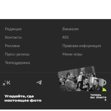
Редакция
Вакансии
Контакты
RSS
Реклама
Правовая информация
Пресс-релизы
Мини-игры
Техподдержка
18
+
Угадайте, где
настоящее фото
© 1999–2026 Все права защищены.
ООО «Лента.Ру»