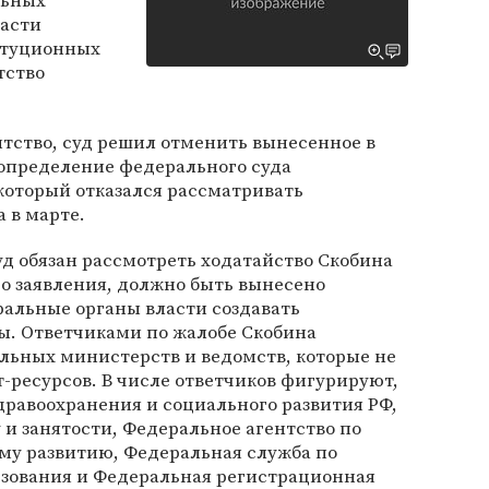
льных
ласти
итуционных
тство
нтство, суд решил отменить вынесенное в
определение федерального суда
который отказался рассматривать
 в марте.
д обязан рассмотреть ходатайство Скобина
го заявления, должно быть вынесено
альные органы власти создавать
. Ответчиками по жалобе Скобина
льных министерств и ведомств, которые не
-ресурсов. В числе ответчиков фигурируют,
дравоохранения и социального развития РФ,
 и занятости, Федеральное агентство по
му развитию, Федеральная служба по
ьзования и Федеральная регистрационная