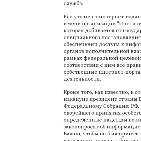
служба.
Как уточняет интернет-изда
имени организации "Институ
которая добивается от госу
специального постановления 
обеспечении доступа к инфо
органов исполнительной влас
рамках федеральной целевой 
соответствии с ним все прав
собственные интернет-порта
деятельности.
Кроме того, как известно, к 
накануне президент страны 
Федеральному Собранию РФ.
скорейшего принятия особого з
определенные надежды возл
законопроект об информацио
Важно, чтобы он был принят 
гражданам получать больше 