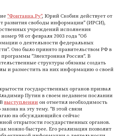
ние
"Фонтанка.Ру"
, Юрий Скобин действует от
т развития свободы информации" (ИРСИ),
дарственных учреждений исполнения
номер 98 от февраля 2003 года "Об
рмации о деятельности федеральных
ти". Оно было принято правительством РФ в
программы "Электронная Россия". В
ительственные структуры обязаны создать
лы и разместить на них информацию о своей
открытости государственных органов призвал
Владимир Путин в своем недавнем послании
 В
выступлении
он отметил необходимость
акона на эту тему. "В этой связи
агаю на обсуждающийся сейчас
нной открытости государственных органов.
как можно быстрее. Его реализация позволит
объективной информации о деятельности