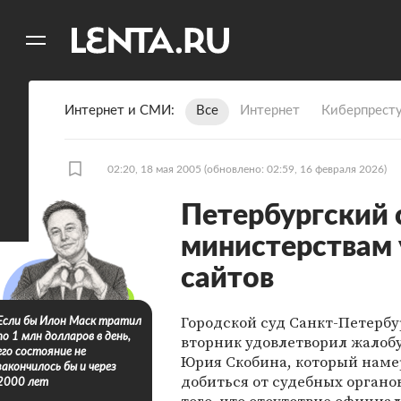
11
A
Интернет и СМИ
Все
Интернет
Киберпрест
02:20, 18 мая 2005
(обновлено: 02:59, 16 февраля 2026)
Петербургский 
министерствам 
сайтов
Городской суд Санкт-Петербу
Если бы Илон Маск тратил
по 1 млн долларов в день,
вторник удовлетворил жалоб
его состояние не
Юрия Скобина, который наме
закончилось бы и через
добиться от судебных органо
2000 лет