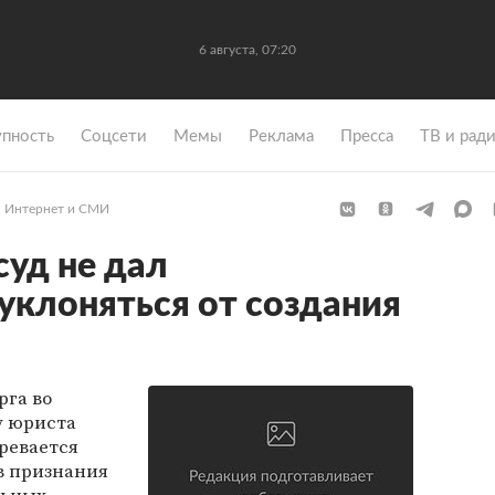
6 августа, 07:20
упность
Coцсети
Мемы
Реклама
Пресса
ТВ и рад
Интернет и СМИ
суд не дал
уклоняться от создания
рга во
у юриста
ревается
в признания