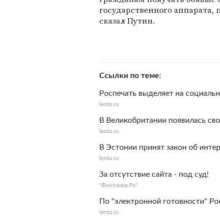
государственного аппарата, 
сказал Путин.
Ссылки по теме
Роспечать выделяет на социаль
lenta.ru
В Великобритании появилась сво
lenta.ru
В Эстонии принят закон об инте
lenta.ru
За отсутствие сайта - под суд!
"Фонтанка.Ру"
По "электронной готовности" Ро
lenta.ru