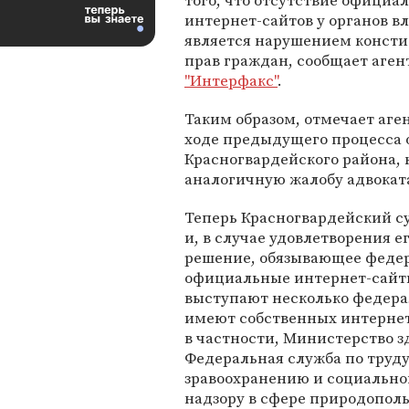
того, что отсутствие официа
интернет-сайтов у органов в
является нарушением конст
прав граждан, сообщает аген
"Интерфакс"
.
Таким образом, отмечает аге
ходе предыдущего процесса 
Красногвардейского района, 
аналогичную жалобу адвоката
Теперь Красногвардейский су
и, в случае удовлетворения е
решение, обязывающее федер
официальные интернет-сайты
выступают несколько федера
имеют собственных интернет
в частности, Министерство з
Федеральная служба по труду
зравоохранению и социально
надзору в сфере природопол