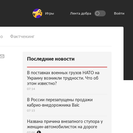
Игры
Лента добра
Войти
ио
Фактчекинг
Последние новости
В поставках военных грузов НАТО на
Украину возникли трудности. Что об
этом известно?
07:14
В России перезапущены продажи
кабрио-внедорожника Baic
07:15
Названа причина внезапного ступора у
женщин-автомобилисток на дороге
07:00