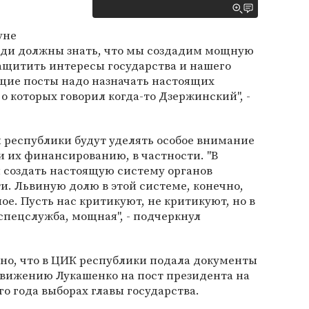
уне
юди должны знать, что мы создадим мощную
защитить интересы государства и нашего
ящие посты надо назначать настоящих
 о которых говорил когда-то Дзержинский", -
и республики будут уделять особое внимание
и их финансированию, в частности. "В
 создать настоящую систему органов
и. Львиную долю в этой системе, конечно,
ное. Пусть нас критикуют, не критикуют, но в
пецслужба, мощная", - подчеркнул
тно, что в ЦИК республики подала документы
вижению Лукашенко на пост президента на
о года выборах главы государства.