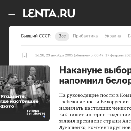
11
A
Бывший СССР
Все
Прибалтика
Украина
Б
16:28, 23 декабря 2005
(обновлено: 03:49, 17 февраля 202
Накануне выбо
напомнил бело
На руководящие посты в Ком
Угадайте,
госбезопасности Белоруссии
где настоящее
фото
назначать настоящих чекисто
как пишет интернет-издани
заявил президент страны Ал
Лукашенко, комментируя нов