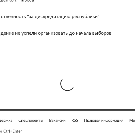
шенко и Чавеса
тственность "за дискредитацию республики"
дение не успели организовать до начала выборов
держка
Спецпроекты
Вакансии
RSS
Правовая информация
Ми
е
Ctrl+Enter