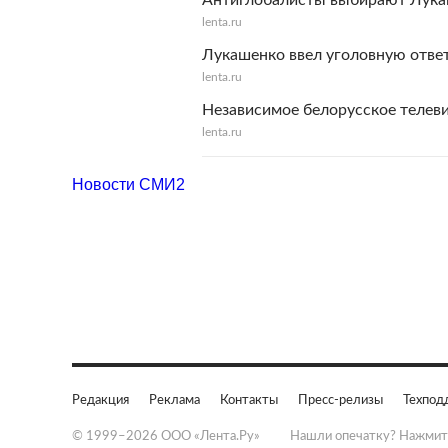
Антиглобалисты выбирают Лука
lenta.ru
Лукашенко ввел уголовную отве
lenta.ru
Независимое белорусcкое телеви
lenta.ru
Новости СМИ2
Редакция
Реклама
Контакты
Пресс-релизы
Техпод
© 1999–2026 ООО «Лента.Ру»
Нашли опечатку? Нажмит