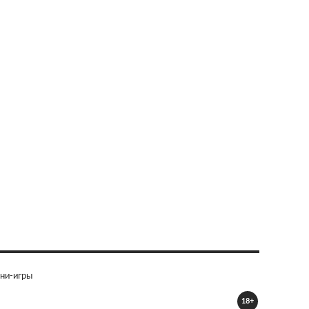
ни-игры
18+