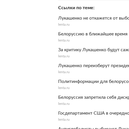
Ссылки по теме
Лукашенко не откажется от выбо
lenta.ru
Белоруссию в ближайшее время
lenta.ru
За критику Лукашенко будут саж
lenta.ru
Лукашенко переизберут президе
lenta.ru
Политинформации для белорусов
lenta.ru
Белоруссия запретила себя диск
lenta.ru
Госдепартамент США в очередно
lenta.ru