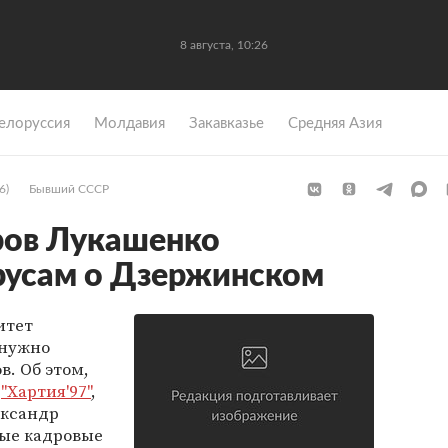
8 августа, 10:26
елоруссия
Молдавия
Закавказье
Средняя Азия
6)
Бывший СССР
ров Лукашенко
русам о Дзержинском
итет
 нужно
в. Об этом,
е
"Хартия'97"
,
ександр
ые кадровые