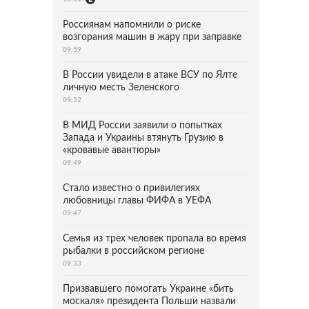
Россиянам напомнили о риске
возгорания машин в жару при заправке
09:59
В России увидели в атаке ВСУ по Ялте
личную месть Зеленского
09:52
В МИД России заявили о попытках
Запада и Украины втянуть Грузию в
«кровавые авантюры»
09:49
Стало известно о привилегиях
любовницы главы ФИФА в УЕФА
09:47
Семья из трех человек пропала во время
рыбалки в российском регионе
09:33
Призвавшего помогать Украине «бить
москаля» президента Польши назвали