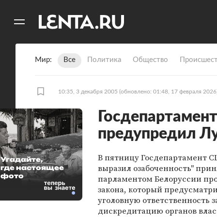
11
A
Мир
Все
Политика
Общество
Происшест
10:35, 3 декабря 2005
(обновлено: 01:48, 17 февраля 2026
Госдепартамент
предупредил Л
В пятницу Госдепартамент С
Угадайте,
выразил озабоченность" при
где настоящее
фото
парламентом Белоруссии пр
закона, который предусматр
уголовную ответственность з
дискредитацию органов вла