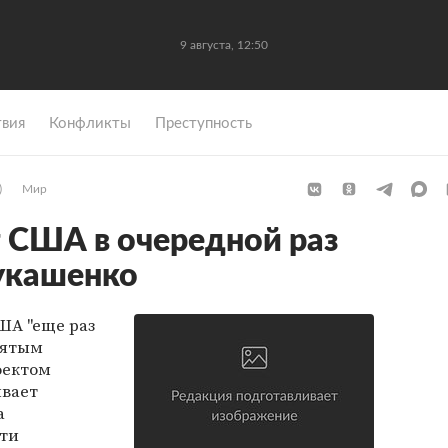
9 августа, 12:50
вия
Конфликты
Преступность
)
Мир
 США в очередной раз
укашенко
ША "еще раз
нятым
оектом
ивает
а
сти