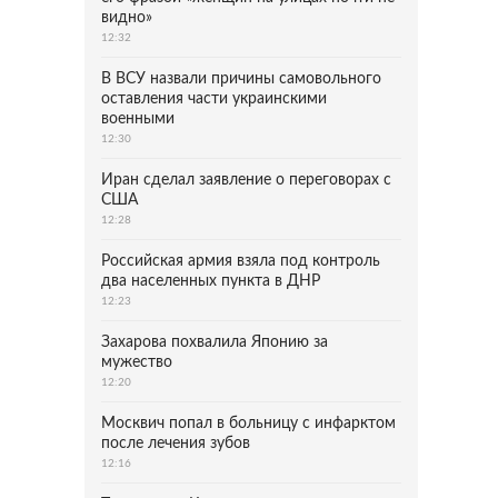
видно»
12:32
В ВСУ назвали причины самовольного
оставления части украинскими
военными
12:30
Иран сделал заявление о переговорах с
США
12:28
Российская армия взяла под контроль
два населенных пункта в ДНР
12:23
Захарова похвалила Японию за
мужество
12:20
Москвич попал в больницу с инфарктом
после лечения зубов
12:16