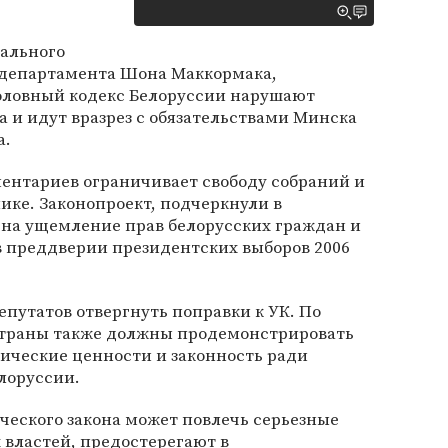
иального
сдепартамента Шона Маккормака,
оловный кодекс Белоруссии нарушают
 и идут вразрез с обязательствами Минска
а.
ментариев ограничивает свободу собраний и
ике. Законопроект, подчеркнули в
 на ущемление прав белорусских граждан и
в преддверии президентских выборов 2006
путатов отвергнуть поправки к УК. По
страны также должны продемонстрировать
ические ценности и законность ради
лоруссии.
ческого закона может повлечь серьезные
 властей, предостерегают в