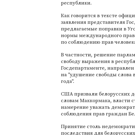
республики.
Как говорится в тексте офиц
заявления представителя Го
предлагаемые поправки в Уг
нормы международного права
по соблюдению прав человек
В частности, решение парла
свободу выражения в республ
Госдепартаменте, направлен
на "удушение свободы слова 
года".
США призвали белорусских де
словам Маккормака, власти 
намерение уважать демократ
соблюдения прав граждан Бе
Принятие столь недемократи
последствия для белорусских