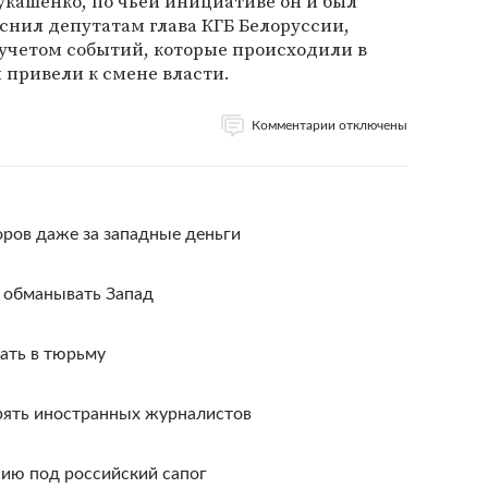
кашенко, по чьей инициативе он и был
яснил депутатам глава КГБ Белоруссии,
учетом событий, которые происходили в
и привели к смене власти.
Комментарии отключены
ров даже за западные деньги
 обманывать Запад
ать в тюрьму
рять иностранных журналистов
ию под российский сапог