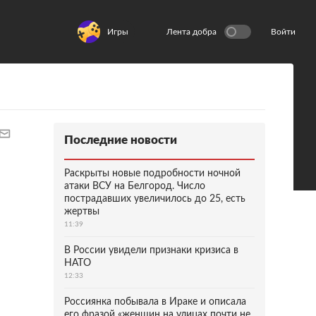
Игры
Лента добра
Войти
Последние новости
Раскрыты новые подробности ночной
атаки ВСУ на Белгород. Число
пострадавших увеличилось до 25, есть
жертвы
11:39
В России увидели признаки кризиса в
НАТО
12:33
Россиянка побывала в Ираке и описала
его фразой «женщин на улицах почти не