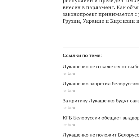
республики и президентом Лу
внесен в парламент. Как объ
законопроект принимается с 
Грузии, Украине и Киргизии 
Ссылки по теме
Лукашенко не откажется от выбо
lenta.ru
Лукашенко запретил белоруссам
lenta.ru
За критику Лукашенко будут саж
lenta.ru
КГБ Белоруссии обещает выдво
lenta.ru
Лукашенко не положит Белорусс