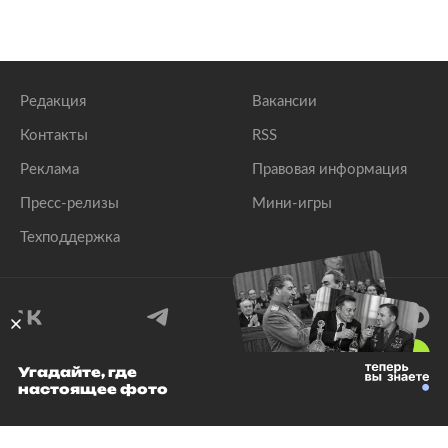
Редакция
Вакансии
Контакты
RSS
Реклама
Правовая информация
Пресс-релизы
Мини-игры
Техподдержка
18
+
Угадайте, где
настоящее фото
© 1999–2026 Все права защищены.
ООО «Лента.Ру»