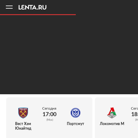
11
A
Сегодня
Сег
17:00
18
(Мск)
(М
Вест Хэм
Портсмут
Локомотив М
Юнайтед