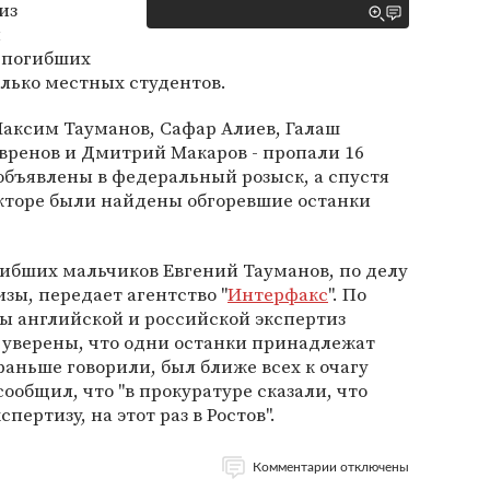
из
м
 погибших
лько местных студентов.
 Максим Тауманов, Сафар Алиев, Галаш
вренов и Дмитрий Макаров - пропали 16
 объявлены в федеральный розыск, а спустя
екторе были найдены обгоревшие останки
огибших мальчиков Евгений Тауманов, по делу
зы, передает агентство "
Интерфакс
". По
ты английской и российской экспертиз
а уверены, что одни останки принадлежат
раньше говорили, был ближе всех к очагу
сообщил, что "в прокуратуре сказали, что
пертизу, на этот раз в Ростов".
Комментарии отключены