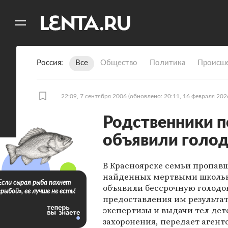
11
A
Россия
Все
Общество
Политика
Происше
22:09, 7 сентября 2006
(обновлено: 20:11, 16 февраля 202
Родственники 
объявили голо
В Красноярске семьи пропавш
найденных мертвыми школь
Если сырая рыба пахнет
объявили бессрочную голодов
«рыбой», ее лучше не есть!
предоставления им результа
экспертизы и выдачи тел дет
захоронения, передает агент