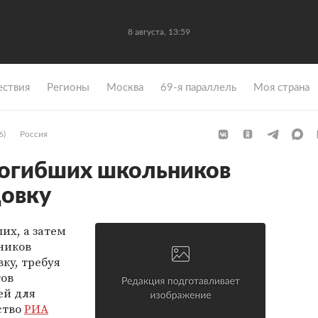
8 августа, 13:59
ствия
Регионы
Москва
69-я параллель
Моя страна
6)
Россия
погибших школьников
довку
их, а затем
ников
ку, требуя
тов
ей для
ство
РИА