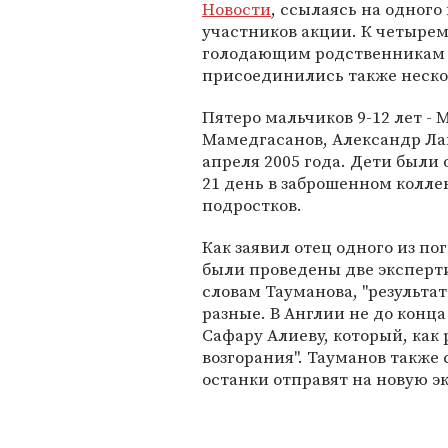
Новости
, ссылаясь на одного 
участников акции. К четыре
голодающим родственникам
присоединились также неско
Пятеро мальчиков 9-12 лет -
Мамедгасанов, Александр Ла
апреля 2005 года. Дети были
21 день в заброшенном колл
подростков.
Как заявил отец одного из п
были проведены две эксперти
словам Тауманова, "результа
разные. В Англии не до конц
Сафару Алиеву, который, как 
возгорания". Тауманов также 
останки отправят на новую экс