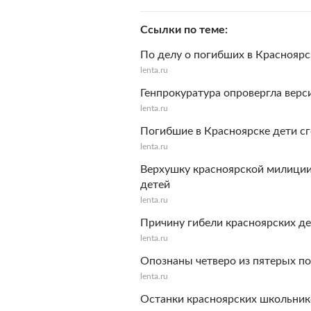
Ссылки по теме
По делу о погибших в Красноярс
lenta.ru
Генпрокуратура опровергла верс
lenta.ru
Погибшие в Красноярске дети с
lenta.ru
Верхушку красноярской милиции
детей
lenta.ru
Причину гибели красноярских д
lenta.ru
Опознаны четверо из пятерых п
lenta.ru
Останки красноярских школьник