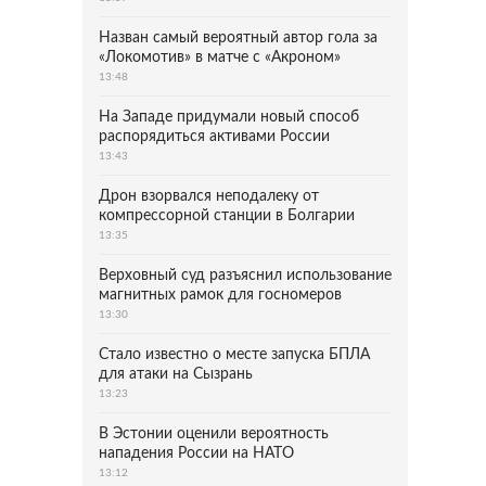
Назван самый вероятный автор гола за
«Локомотив» в матче с «Акроном»
13:48
На Западе придумали новый способ
распорядиться активами России
13:43
Дрон взорвался неподалеку от
компрессорной станции в Болгарии
13:35
Верховный суд разъяснил использование
магнитных рамок для госномеров
13:30
Стало известно о месте запуска БПЛА
для атаки на Сызрань
13:23
В Эстонии оценили вероятность
нападения России на НАТО
13:12