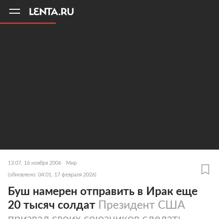
11
A
13:07, 16 ноября 2006
Мир
(обновлено: 04:01, 17 февраля 2026)
Буш намерен отправить в Ирак еще
20 тысяч солдат
Президент США
призвал своих союзников сделать