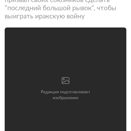
"последний большой рывок", чтобы
выиграть иракскую войну