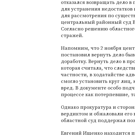
отказался возвращать дело в
для устранения недостатков 
для рассмотрения по существ
центральный районный суд Во
Согласно решению областног
стражей.
Напомним, что 2 ноября цен
постановил вернуть дело быв
доработку. Вернуть дело в п
которая считала, что следств
частности, в ходатайстве адв
смогло установить круг лиц
вред. В документе особо под
процессе как потерпевшие, т
Однако прокуратура и сторон
вердиктом и обжаловали его
областной суд поддержал по
Евгений Ищенко находится по