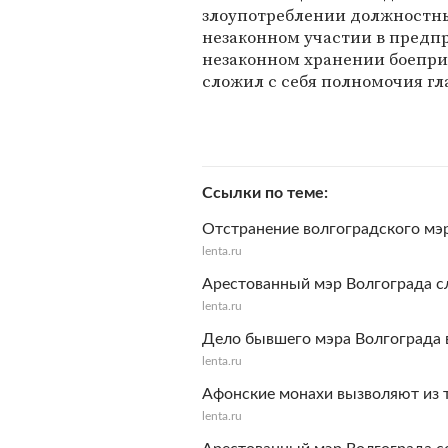
злоупотреблении должностным
незаконном участии в предпр
незаконном хранении боеприпа
сложил с себя полномочия гл
Ссылки по теме
Отстранение волгоградского мэ
lenta.ru
Арестованный мэр Волгограда с
lenta.ru
Дело бывшего мэра Волгограда 
lenta.ru
Афонские монахи вызволяют из
lenta.ru