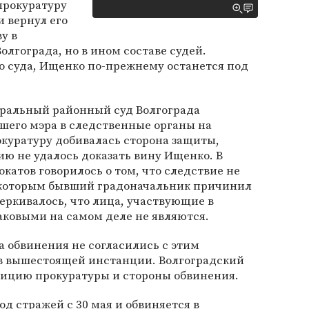
 прокуратуру
и вернул его
у в
лгограда, но в ином составе судей.
о суда, Ищенко по-прежнему останется под
тральный районный суд Волгограда
шего мэра в следственные органы на
рокуратуру добивалась сторона защиты,
ию не удалось доказать вину Ищенко. В
окатов говорилось о том, что следствие не
, которым бывший градоначальник причинил
черкивалось, что лица, участвующие в
аковыми на самом деле не являются.
а обвинения не согласились с этим
 в вышестоящей инстанции. Волгоградский
зицию прокуратуры и стороны обвинения.
д стражей с 30 мая и обвиняется в