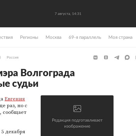
7 августа, 14:31
ствия
Регионы
Москва
69-я параллель
Моя страна
)
Россия
мэра Волгограда
ые судьи
да
Евгения
е раз, но с
, сообщает
 5 декабря