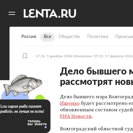
11
A
Россия
Все
Общество
Политика
Происше
17:26, 5 декабря 2006
(обновлено: 05:50, 17 февраля 2026
Дело бывшего 
рассмотрят нов
Дело бывшего мэра Волгогра
Ищенко
будет рассмотрено ещ
Если сырая рыба пахнет
обновленным составом судей
«рыбой», ее лучше не есть!
РИА Новости
.
Волгоградский областной суд