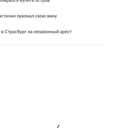
обирался купить остров
астично признал свою вину
в Страсбург на незаконный арест