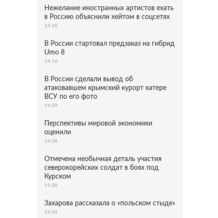
Нежелание иностранных артистов ехать
в Россию объяснили хейтом в соцсетях
14:18
В России стартовал предзаказ на гибрид
Umo 8
14:16
В России сделали вывод об
атаковавшем крымский курорт катере
ВСУ по его фото
14:09
Перспективы мировой экономики
оценили
14:08
Отмечена необычная деталь участия
северокорейских солдат в боях под
Курском
14:08
Захарова рассказала о «польском стыде»
14:04