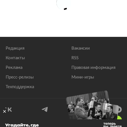
Редакция
Вакансии
Контакты
RSS
Реклама
Правовая информация
Пресс-релизы
Мини-игры
Техподдержка
18
+
Угадайте, где