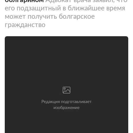
его подзащитный в ближайшее время
может получить болгарское
гражданство