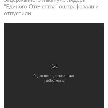
"Единого Отечества" оштрафовали и
отпустили