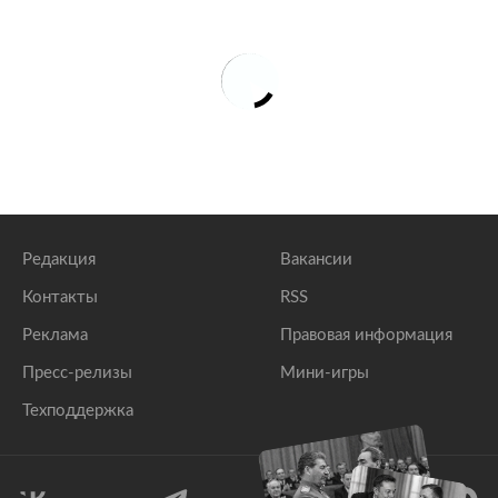
Редакция
Вакансии
Контакты
RSS
Реклама
Правовая информация
Пресс-релизы
Мини-игры
Техподдержка