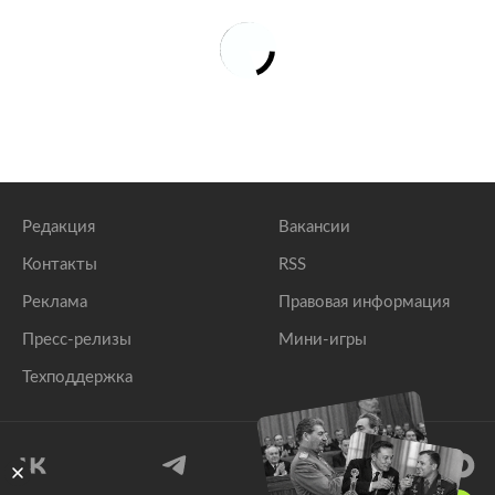
Редакция
Вакансии
Контакты
RSS
Реклама
Правовая информация
Пресс-релизы
Мини-игры
Техподдержка