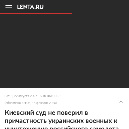
11
A
03:13, 22 августа 2007
Бывший СССР
(обновлено: 04:05, 15 февраля 2026)
Киевский суд не поверил в
причастность украинских военных к
уничтожению российского самолета