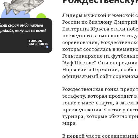
Рождественску
Лидеры мужской и женской 
России по биатлону Дмитрий
Если сырая рыба пахнет
Екатерина Юрьева стали поб
«рыбой», ее лучше не есть!
последнего в нынешнем году
соревнования, Рождественско
которая состоялась в немецк
Гельзенкирхене на футбольн
"Ауф Шальке". Они опередили
Норвегии и Германии, сообщ
официальный сайт соревнов
Рождественская гонка предс
эстафету, которая проходит в
гонке с масс-старта, а затем
преследования. Состав учас
турнира, которые обычно пр
мира.
В первой части соревнований