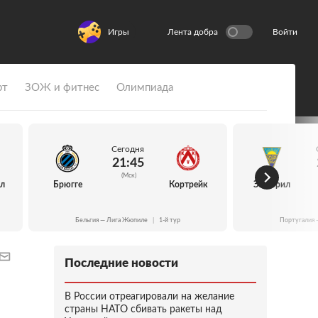
Игры
Лента добра
Войти
рт
ЗОЖ и фитнес
Олимпиада
Сегодня
21:45
(Мск)
йл
Брюгге
Кортрейк
Эшторил
Бельгия — Лига Жюпиле
|
1-й тур
Португалия 
Последние новости
В России отреагировали на желание
страны НАТО сбивать ракеты над