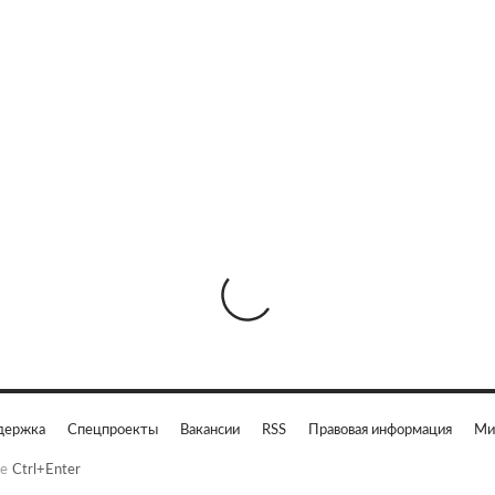
держка
Спецпроекты
Вакансии
RSS
Правовая информация
Ми
е
Ctrl+Enter