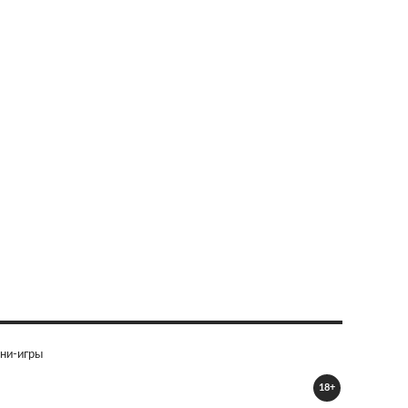
ни-игры
18+