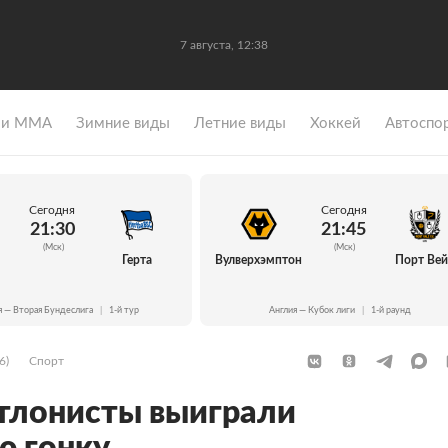
7 августа, 12:38
 и ММА
Зимние виды
Летние виды
Хоккей
Автоспо
Сегодня
Сегодня
21:30
21:45
(Мск)
(Мск)
Герта
Вулверхэмптон
Порт Ве
я — Вторая Бундеслига
|
1-й тур
Англия — Кубок лиги
|
1-й раунд
6)
Спорт
тлонисты выиграли