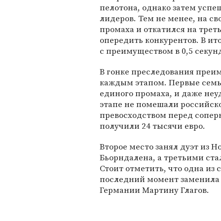
пелотона, однако затем успе
лидеров. Тем не менее, на с
промаха и откатился на трет
опередить конкурентов. В ит
с преимуществом в 0,5 секун
В гонке преследования преи
каждым этапом. Первые семь
единого промаха, и даже не
этапе не помешали российс
превосходством перед сопер
получили 24 тысячи евро.
Второе место занял дуэт из Н
Бьорндалена, а третьими ста
Стоит отметить, что одна из
последний момент заменила
Германии Мартину Глагов.