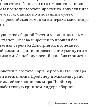
шная стрельба позволила им войти в число
воем последнем этапе Ярошенко допустил два
ье место, однако по дистанции сумел
оге российская команда выиграла масс-старт
ды.
мущество сборной России увеличивалось с
 этапов Юрьева и Ярошенко прошли без
удачная стрельба Дмитрия на последнем
кой команде финишировать с полуминутным
никами. За победу российские биатлонисты
орвегии в составе Торы Бергер и Оле-Эйнара
ли немцы Анна Пройслер и Михаэль Грайс.
 сильнейших юниорок мира Пройслер в
 заболевшую гриппом лидера сборной
Комментарии отключены