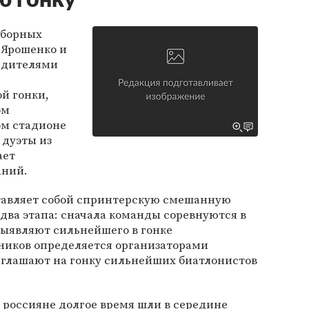
ю гонку
сборных
 Ярошенко и
едителями
й гонки,
ом
ом стадионе
 дуэты из
ает
аний.
тавляет собой спринтерскую смешанную
 два этапа: сначала команды соревнуются в
 выявляют сильнейшего в гонке
тников определяется организаторами
иглашают на гонку сильнейших биатлонистов
 россияне долгое время шли в середине