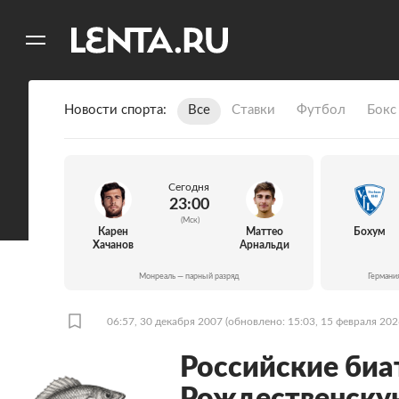
11
A
Новости спорта
Все
Ставки
Футбол
Бокс
Сегодня
23:00
(Мск)
Карен
Маттео
Бохум
Хачанов
Арнальди
Монреаль — парный разряд
Германи
06:57, 30 декабря 2007
(обновлено: 15:03, 15 февраля 202
Российские биа