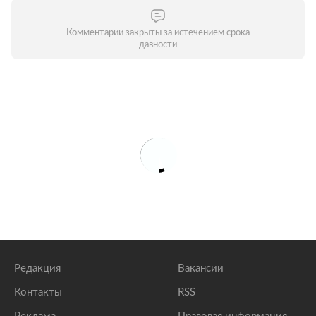
Комментарии закрыты за истечением срока
давности
Редакция
Вакансии
Контакты
RSS