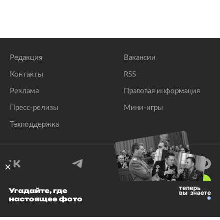
Редакция
Вакансии
Контакты
RSS
Реклама
Правовая информация
Пресс-релизы
Мини-игры
Техподдержка
18
+
Угадайте, где
настоящее фото
© 1999–2026 Все права защищены.
ООО «Лента.Ру»