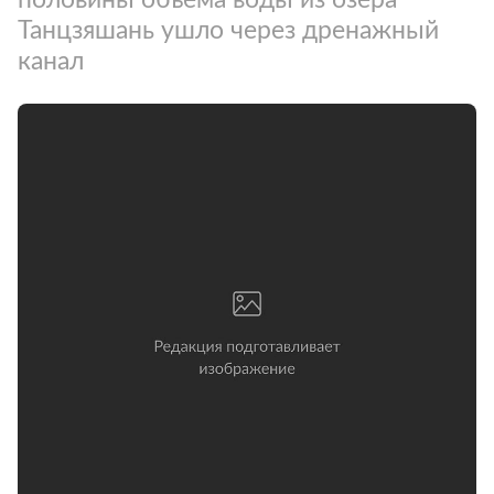
Танцзяшань ушло через дренажный
канал