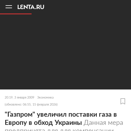
11
A
20:19, 3 января 2009
Экономика
(обновлено: 06:55, 15 февраля 2026)
"Газпром" увеличил поставки газа в
Европу в обход Украины
Данная мера
предпринята для для компенсации