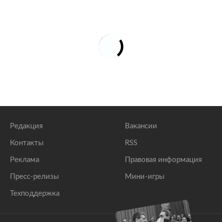
Редакция
Вакансии
Контакты
RSS
Реклама
Правовая информация
Пресс-релизы
Мини-игры
Техподдержка