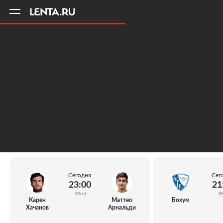
11
A
Сегодня
Сег
23:00
21
(Мск)
(М
Карен
Маттео
Бохум
Хачанов
Арнальди