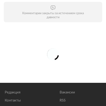
Комментарии закрыты за истечением срока
давности
Редакция
Вакансии
Контакты
RSS