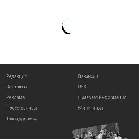
Редакция
Вакансии
Контакты
RSS
Реклама
Правовая информация
Пресс-релизы
Мини-игры
Техподдержка