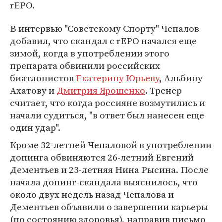
rEPO.
В интервью "Советскому Спорту" Чепалов
добавил, что скандал с rEPO начался еще
зимой, когда в употреблении этого
препарата обвинили российских
биатлонистов
Екатерину Юрьеву
, Альбину
Ахатову и
Дмитрия Ярошенко
. Тренер
считает, что когда россияне возмутились и
начали судиться, "в ответ был нанесен еще
один удар".
Кроме 32-летней Чепаловой в употреблении
допинга обвиняются 26-летний Евгений
Дементьев и 23-летняя Нина Рысина. После
начала допинг-скандала выяснилось, что
около двух недель назад Чепалова и
Дементьев объявили о завершении карьеры
(по состоянию здоровья), направив письмо