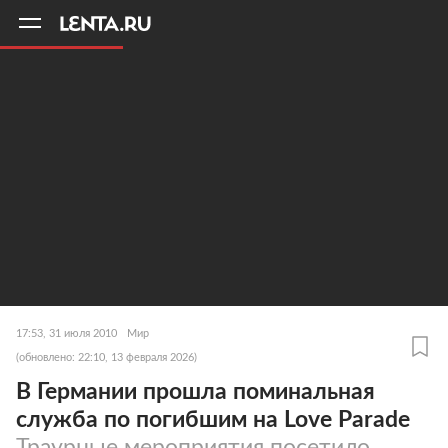
11
A
17:53, 31 июля 2010
Мир
(обновлено: 22:10, 13 февраля 2026)
В Германии прошла поминальная
служба по погибшим на Love Parade
Траурные мероприятия посетило