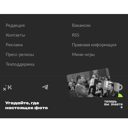
Редакция
Вакансии
Контакты
RSS
Реклама
Правовая информация
Пресс-релизы
Мини-игры
Техподдержка
18
+
Угадайте, где
настоящее фото
© 1999–2026 Все права защищены.
ООО «Лента.Ру»
Лента добра