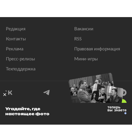
Редакция
Вакансии
Контакты
RSS
Реклама
Правовая информация
Пресс-релизы
Мини-игры
Техподдержка
18
+
Угадайте, где
настоящее фото
© 1999–2026 Все права защищены.
ООО «Лента.Ру»
Лента добра