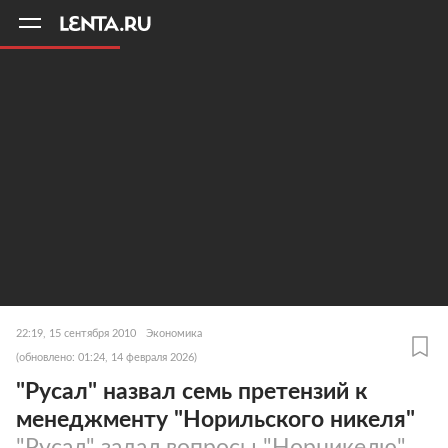
11
A
22:19, 15 сентября 2010
Экономика
(обновлено: 01:24, 14 февраля 2026)
"Русал" назвал семь претензий к
менеджменту "Норильского никеля"
"Русал" задал вопросы "Норникелю"