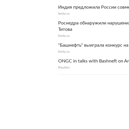
Индия предложила России совме
lenta.ru
Роснедра обнаружили нарушения 
Титова
lenta.ru
"Башнефть" выиграла конкурс на
lenta.ru
ONGC in talks with Bashneft on Arct
Reuters