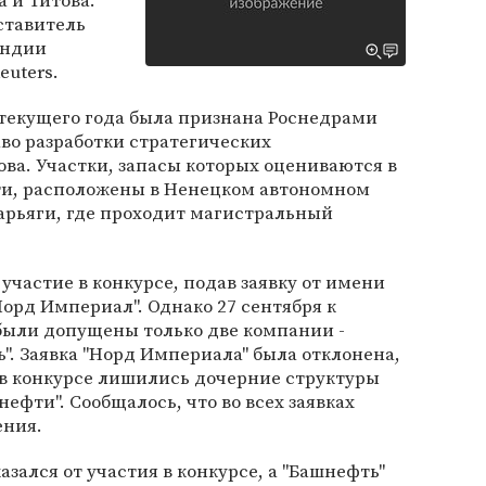
 и Титова.
ставитель
Индии
euters.
 текущего года была признана Роснедрами
во разработки стратегических
ва. Участки, запасы которых оцениваются в
ти, расположены в Ненецком автономном
Харьяги, где проходит магистральный
участие в конкурсе, подав заявку от имени
орд Империал". Однако 27 сентября к
были допущены только две компании -
". Заявка "Норд Империала" была отклонена,
е в конкурсе лишились дочерние структуры
 нефти". Сообщалось, что во всех заявках
ения.
азался от участия в конкурсе, а "Башнефть"