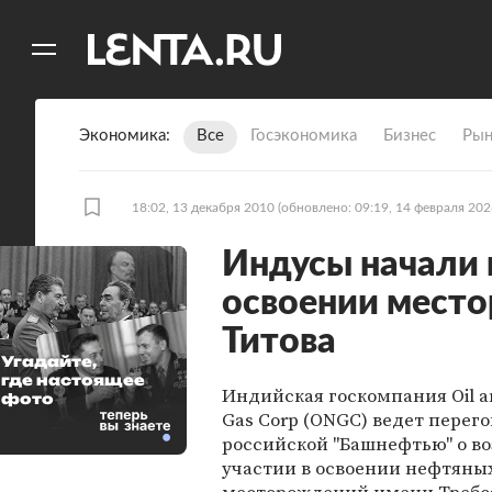
11
A
Экономика
Все
Госэкономика
Бизнес
Рын
18:02, 13 декабря 2010
(обновлено: 09:19, 14 февраля 202
Индусы начали 
освоении место
Титова
Угадайте,
где настоящее
Индийская госкомпания Oil an
фото
Gas Corp (ONGC) ведет перего
российской "Башнефтью" о в
участии в освоении нефтяны