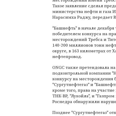
месторождений имени Требса
Такое заявление сделал пред
министерства нефти и газа 
Нарасимха Раджу, передает R
"Башнефть" в начале декабря
победителем конкурса на пра
месторождений Требса и Тито
140-200 миллионов тонн неф
округе, в 163 километрах от 
нефтепровод.
ONGC также претендовала на 
подконтрольной компании "Н
конкурсу на месторождения 
"Сургутнефтегаз" и "Башнефть
кроме того, права на участи
ТНК-ВР, "Лукойла", и "Газпром
Роснедра обнаружили наруш
Позднее "Сургутнефтегаз" отк