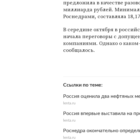
предложила в качестве разов
миллиарда рублей. Минималь
Роснедрами, составляла 18,1
В середине октября в росси
начала переговоры с допуще
компаниями. Однако о каком-
сообщалось.
Ссылки по теме
Россия оценила два нефтяных м
lenta.ru
Россия впервые выставила на п
lenta.ru
Роснедра окончательно определи
lenta.ru