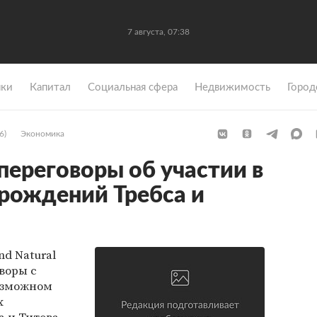
7 августа, 07:38
ки
Капитал
Социальная сфера
Недвижимость
Город
6)
Экономика
переговоры об участии в
рождений Требса и
d Natural
воры с
озможном
х