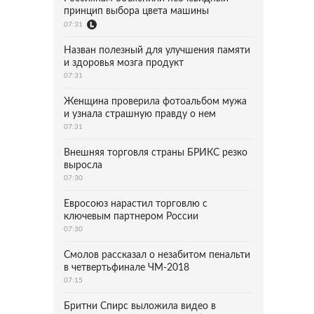
принцип выбора цвета машины
07:31
Назван полезный для улучшения памяти
и здоровья мозга продукт
07:31
Женщина проверила фотоальбом мужа
и узнала страшную правду о нем
07:31
Внешняя торговля страны БРИКС резко
выросла
07:30
Евросоюз нарастил торговлю с
ключевым партнером России
07:30
Смолов рассказал о незабитом пенальти
в четвертьфинале ЧМ-2018
07:15
Бритни Спирс выложила видео в