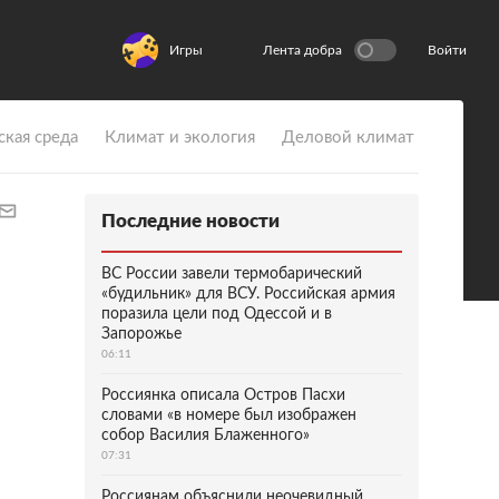
Игры
Лента добра
Войти
ская среда
Климат и экология
Деловой климат
Последние новости
ВС России завели термобарический
«будильник» для ВСУ. Российская армия
поразила цели под Одессой и в
Запорожье
06:11
Россиянка описала Остров Пасхи
словами «в номере был изображен
собор Василия Блаженного»
07:31
Россиянам объяснили неочевидный