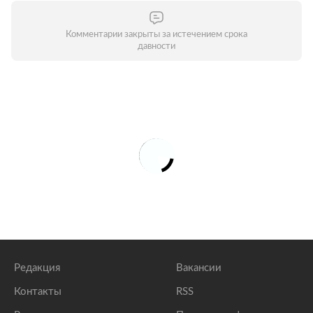
Комментарии закрыты за истечением срока
давности
Редакция
Вакансии
Контакты
RSS