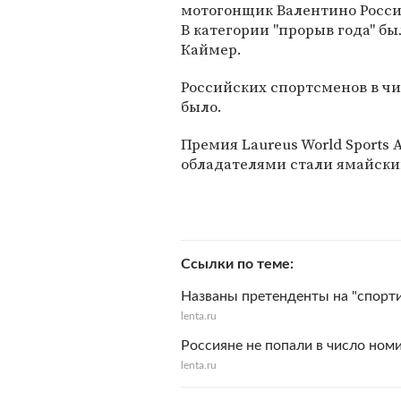
мотогонщик Валентино Росси,
В категории "прорыв года" 
Каймер.
Российских спортсменов в чи
было.
Премия Laureus World Sports A
обладателями стали ямайский
Ссылки по теме
Названы претенденты на "спорт
lenta.ru
Россияне не попали в число ном
lenta.ru