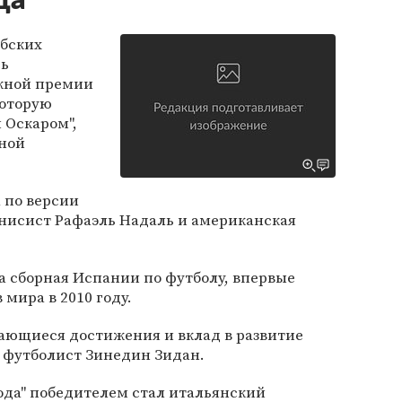
да
бских
сь
жной премии
которую
 Оскаром",
ной
 по версии
ннисист Рафаэль Надаль и американская
а сборная Испании по футболу, впервые
мира в 2010 году.
ающиеся достижения и вклад в развитие
 футболист Зинедин Зидан.
ода" победителем стал итальянский