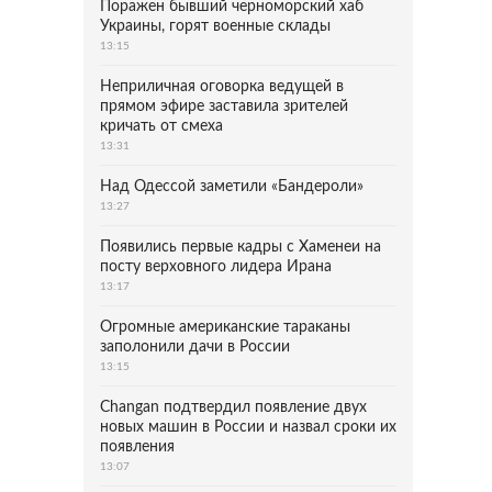
Поражен бывший черноморский хаб
Украины, горят военные склады
13:15
Неприличная оговорка ведущей в
прямом эфире заставила зрителей
кричать от смеха
13:31
Над Одессой заметили «Бандероли»
13:27
Появились первые кадры с Хаменеи на
посту верховного лидера Ирана
13:17
Огромные американские тараканы
заполонили дачи в России
13:15
Changan подтвердил появление двух
новых машин в России и назвал сроки их
появления
13:07