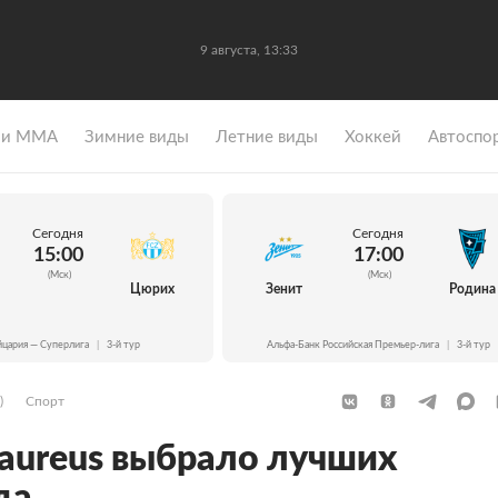
9 августа, 13:33
 и ММА
Зимние виды
Летние виды
Хоккей
Автоспо
Сегодня
Сегодня
15:00
17:00
(Мск)
(Мск)
Цюрих
Зенит
Родина
цария — Суперлига
|
3-й тур
Альфа-Банк Российская Премьер-лига
|
3-й тур
)
Спорт
aureus выбрало лучших