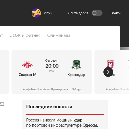
Игры
Лента добра
Войти
рт
ЗОЖ и фитнес
Олимпиада
Сегодня
20:00
(Мск)
Спартак М
Краснодар
Рубин
Альфа-Банк Российская Премьер-лига
|
3-й тур
Альфа-Банк Россий
Последние новости
Россия нанесла мощный удар
по портовой инфраструктуре Одессы.