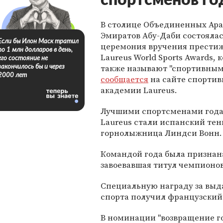
спортсменов го
В столице Объединенных Ара
Эмиратов Абу-Даби состояла
Если бы Илон Маск тратил
церемония вручения прести
по 1 млн долларов в день,
Laureus World Sports Awards, 
его состояние не
также называют "спортивным
закончилось бы и через
2000 лет
сообщается
на сайте спортив
академии Laureus.
Лучшими спортсменами года
Laureus стали испанский те
горнолыжница Линдси Вонн.
Командой года была признан
завоевавшая титул чемпионов 
Специальную награду за выд
спорта получил французский
В номинации "возвращение г