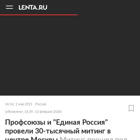
11
A
16:14, 1 мая 2011
Россия
(обновлено: 16:39, 13 февраля 2026)
Профсоюзы и "Единая Россия"
провели 30-тысячный митинг в
центре Москвы
Митинг прошел под