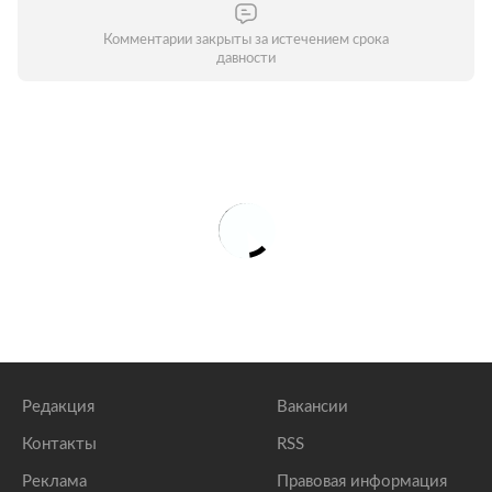
Комментарии закрыты за истечением срока
давности
Редакция
Вакансии
Контакты
RSS
Реклама
Правовая информация