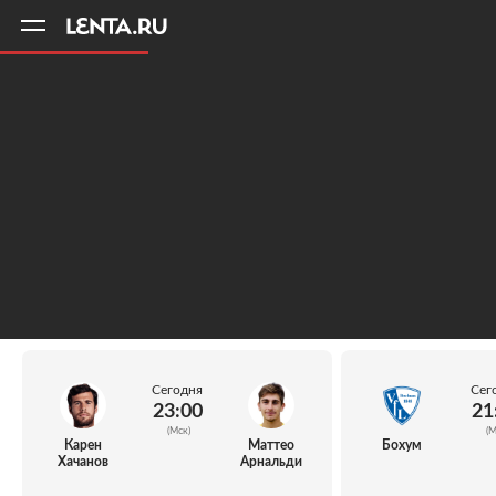
11
A
Сегодня
Сег
23:00
21
(Мск)
(М
Карен
Маттео
Бохум
Хачанов
Арнальди