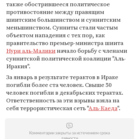
также обострившееся политическое
противостояние между правящим
шиитским большинством и суннитским
меньшинством. Сунниты стали частым
объектом нападения с тех пор, как
правительство премьер-министра шиита
Нури аль-Малики
начало борьбу с членами
суннитской политической коалиции "Аль-
Иракия".
За январь в результате терактов в Ираке
погибли более ста человек. Свыше 50
человек погибли в декабрьских терактах.
Ответственность за эти взрывы взяла на
себя террористическая сеть "
Аль-Каеда
".
Комментарии закрыты за истечением срока
давности