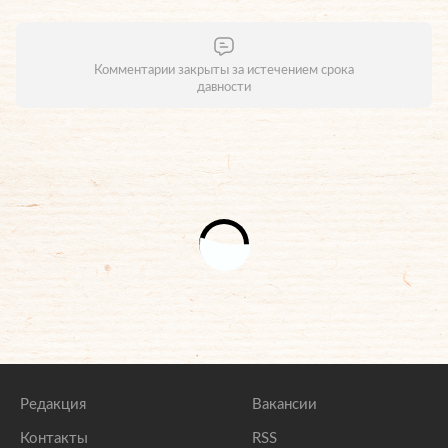
Комментарии закрыты за истечением срока
давности
Редакция
Вакансии
Контакты
RSS