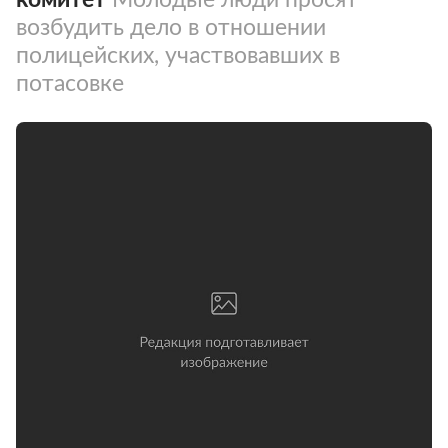
возбудить дело в отношении
полицейских, участвовавших в
потасовке