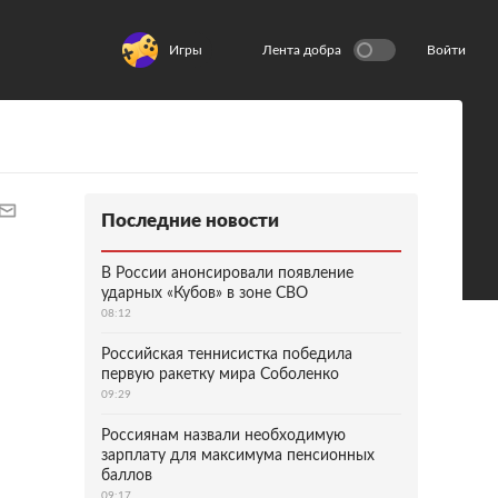
Игры
Лента добра
Войти
Последние новости
В России анонсировали появление
ударных «Кубов» в зоне СВО
08:12
Российская теннисистка победила
первую ракетку мира Соболенко
09:29
Россиянам назвали необходимую
зарплату для максимума пенсионных
баллов
09:17