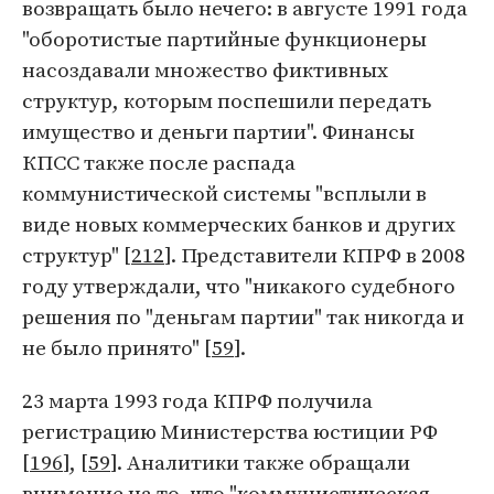
возвращать было нечего: в августе 1991 года
"оборотистые партийные функционеры
насоздавали множество фиктивных
структур, которым поспешили передать
имущество и деньги партии". Финансы
КПСС также после распада
коммунистической системы "всплыли в
виде новых коммерческих банков и других
структур" [
212
]. Представители КПРФ в 2008
году утверждали, что "никакого судебного
решения по "деньгам партии" так никогда и
не было принято" [
59
].
23 марта 1993 года КПРФ получила
регистрацию Министерства юстиции РФ
[
196
], [
59
]. Аналитики также обращали
внимание на то, что "коммунистическая