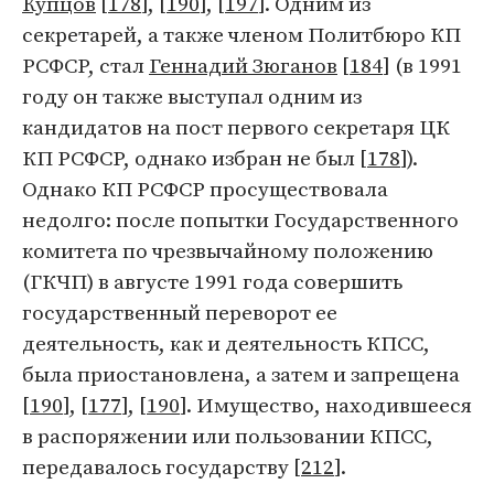
Купцов
[
178
], [
190
], [
197
]. Одним из
секретарей, а также членом Политбюро КП
РСФСР, стал
Геннадий Зюганов
[
184
] (в 1991
году он также выступал одним из
кандидатов на пост первого секретаря ЦК
КП РСФСР, однако избран не был [
178
]).
Однако КП РСФСР просуществовала
недолго: после попытки Государственного
комитета по чрезвычайному положению
(ГКЧП) в августе 1991 года совершить
государственный переворот ее
деятельность, как и деятельность КПСС,
была приостановлена, а затем и запрещена
[
190
], [
177
], [
190
]. Имущество, находившееся
в распоряжении или пользовании КПСС,
передавалось государству [
212
].