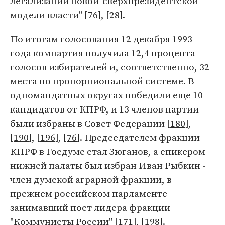
легализации новой 'сверхпрезидентской'
модели власти" [
76
], [
28
].
По итогам голосования 12 декабря 1993
года компартия получила 12,4 процента
голосов избирателей и, соответственно, 32
места по пропорциональной системе. В
одномандатных округах победили еще 10
кандидатов от КПРФ, и 13 членов партии
были избраны в Совет Федерации [
180
],
[
190
], [
196
], [
76
]. Председателем фракции
КПРФ в Госдуме стал Зюганов, а спикером
нижней палаты был избран Иван Рыбкин -
член думской аграрной фракции, в
прежнем российском парламенте
занимавший пост лидера фракции
"Коммунисты России" [
171
], [
198
].