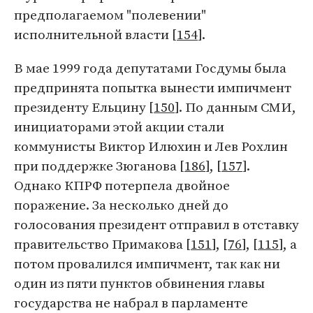
предполагаемом "полевении"
исполнительной власти [
154
].
В мае 1999 года депутатами Госдумы была
предпринята попытка вынести импичмент
президенту Ельцину [
150
]. По данным СМИ,
инициаторами этой акции стали
коммунисты Виктор Илюхин и Лев Рохлин
при поддержке Зюганова [
186
], [
157
].
Однако КПРФ потерпела двойное
поражение. За несколько дней до
голосования президент отправил в отставку
правительство Примакова [
151
], [
76
], [
115
], а
потом провалился импичмент, так как ни
один из пяти пунктов обвинения главы
государства не набрал в парламенте