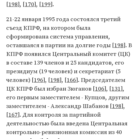
[
198
], [
170
], [
199
].
21-22 января 1995 года состоялся третий
съезд КПРФ, на котором была
сформирована система управления,
оставшаяся в партии на долгие годы [
198
]. В
КПРФ появился Центральный комитет (ЦК)
в составе 139 членов и 25 кандидатов, его
президиум (19 человек) и секретариат (5
человек) [
196
], [
198
], [
166
]. Председателем
ЦК КПРФ был избран Зюганов [
106
], [
131
],
его первым заместителем - Купцов, другим
заместителем - Александр Шабанов [
198
],
[
167
]. Для контроля за партийной
деятельностью была введена Центральная
контрольно-ревизионная комиссия из 40