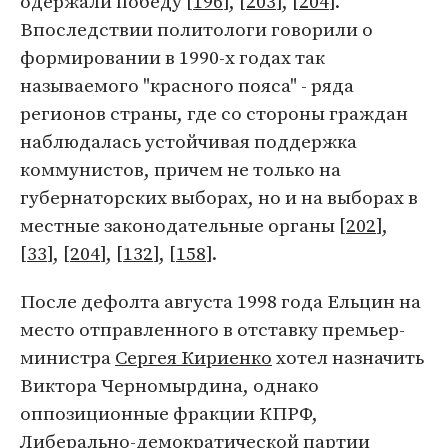
одержали победу [
196
], [
203
], [
204
].
Впоследствии политологи говорили о
формировании в 1990-х годах так
называемого "красного пояса" - ряда
регионов страны, где со стороны граждан
наблюдалась устойчивая поддержка
коммунистов, причем не только на
губернаторских выборах, но и на выборах в
местные законодательные органы [
202
],
[
33
], [
204
], [
132
], [
158
].
После дефолта августа 1998 года Ельцин на
место отправленного в отставку премьер-
министра
Сергея Кириенко
хотел назначить
Виктора Черномырдина, однако
оппозиционные фракции КПРФ,
Либерально-демократической партии