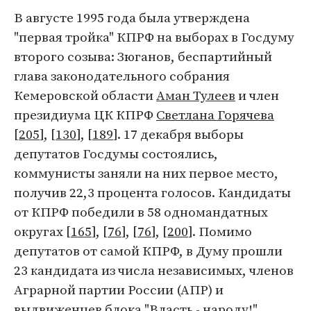
В августе 1995 года была утверждена
"первая тройка" КПРФ на выборах в Госдуму
второго созыва: Зюганов, беспартийный
глава законодательного собрания
Кемеровской области
Аман Тулеев
и член
президиума ЦК КПРФ
Светлана Горячева
[
205
], [
130
], [
189
]. 17 декабря выборы
депутатов Госдумы состоялись,
коммунисты заняли на них первое место,
получив 22,3 процента голосов. Кандидаты
от КПРФ победили в 58 одномандатных
округах [
165
], [
76
], [
76
], [
200
]. Помимо
депутатов от самой КПРФ, в Думу прошли
23 кандидата из числа независимых, членов
Аграрной партии России (АПР) и
выдвиженцев блока "Власть - народу!"