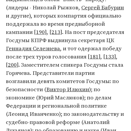
(лидеры - Николай Рыжков,
Сергей Бабурин
и другие), которых компартия официально
поддержала во время предвыборной
кампании [
190
], [
213
]. На пост председателя
Госдумы КПРФ выдвинула секретаря ЦК
Геннадия Селезнева
, и тот одержал победу
после трех туров голосования [
181
], [
133
],
[
200
]. Заместителем спикера Госдумы стала
Горячева. Представители партии
возглавили девять комитетов Госдумы: по
безопасности (
Виктор Илюхин
); по
экономике (Юрий Маслюков); по делам
Федерации и региональной политике
(Леонид Иванченко); по законодательству и
судебно-правовой реформе (Анатолий
Лукьянов); по образованию и науке (
Иван