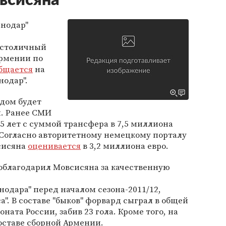
всисяна
снодар"
в столичный
рмении по
бщается
на
нодар".
дом будет
. Ранее СМИ
 5 лет с суммой трансфера в 7,5 миллиона
 Согласно авторитетному немецкому порталу
всисяна
оценивается
в 3,2 миллиона евро.
поблагодарил Мовсисяна за качественную
нодара" перед началом сезона-2011/12,
а". В составе "быков" форвард сыграл в общей
ната России, забив 23 гола. Кроме того, на
 составе сборной Армении.