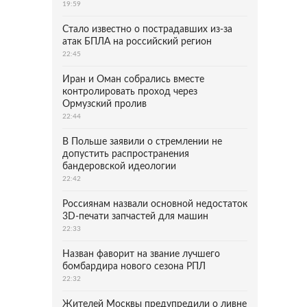
19:59
Стало известно о пострадавших из-за
атак БПЛА на российский регион
22:45
Иран и Оман собрались вместе
контролировать проход через
Ормузский пролив
22:44
В Польше заявили о стремлении не
допустить распространения
бандеровской идеологии
22:42
Россиянам назвали основной недостаток
3D-печати запчастей для машин
22:33
Назван фаворит на звание лучшего
бомбардира нового сезона РПЛ
22:32
Жителей Москвы предупредили о ливне