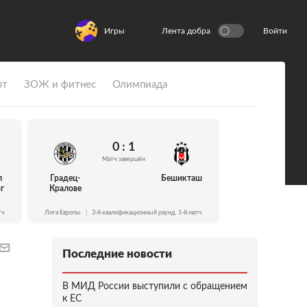
Игры
Лента добра
Войти
рт
ЗОЖ и фитнес
Олимпиада
0 : 1
Матч завершён
л
Градец-
Бешикташ
г
Кралове
тч
Лига Европы
|
3-й квалификационный раунд. 1-й матч
Последние новости
В МИД России выступили с обращением
к ЕС