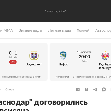
6 августа, 22:46
 и ММА
Зимние виды
Летние виды
Хоккей
Автоспо
13 августа
0 : 1
20:00
2-й тайм
(Мск)
Live
Андерлехт
Пафос
Ред Бул
Зальцбур
3-й квалификационный раунд. 1-й матч
Лига Европы
|
3-й квалификационный раунд. 2-й ма
)
Спорт
раснодар" договорились