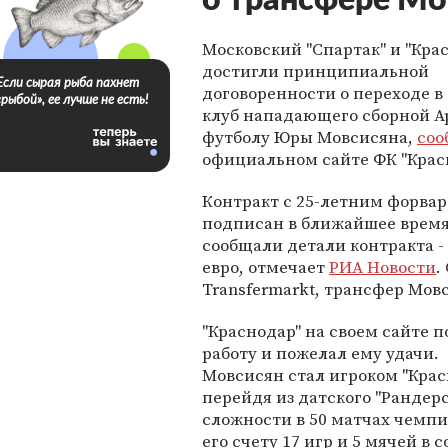
о трансфере Мо
Московский "Спартак" и "Кра
достигли принципиальной
Если сырая рыба пахнет
договоренности о переходе 
«рыбой», ее лучше не есть!
клуб нападающего сборной А
футболу Юры Мовсисяна,
соо
официальном сайте ФК "Крас
Контракт с 25-летним форвар
подписан в ближайшее время
сообщали детали контракта -
евро, отмечает
РИА Новости
.
Transfermarkt, трансфер Мо
"Краснодар" на своем сайте 
работу и пожелал ему удачи.
Мовсисян стал игроком "Крас
перейдя из датского "Рандерс
сложности в 50 матчах чемпио
его счету 17 игр и 5 мячей в