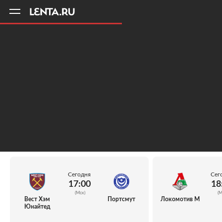
11
A
Сегодня
Сег
17:00
18
(Мск)
(М
Вест Хэм
Портсмут
Локомотив М
Юнайтед