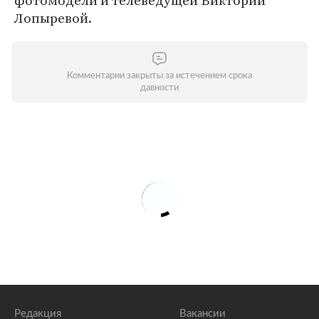
фотомодели и телеведущей Виктории
Лопыревой.
Комментарии закрыты за истечением срока
давности
Редакция
Вакансии