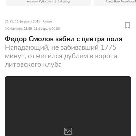
Англия — Кубок лиги
|
1-й раунд
Альфа-Банк Российская 
21:21, 11 февраля 2015
Спорт
(обновлено: 21:55, 11 февраля 2015)
Федор Смолов забил с центра поля
Нападающий, не забивавший 1775
минут, отметился дублем в ворота
литовского клуба