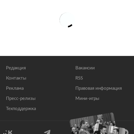
Редакция
Вакансии
Контакты
RSS
Реклама
Правовая информация
Пресс-релизы
Мини-игры
Техподдержка