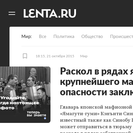
11
A
Мир
Все
Политика
Общество
Происшест
18:15, 21 октября 2015
Мир
Раскол в рядах 
крупнейшего ма
опасности закл
Угадайте,
где настоящее
Главарь японской мафиозной
фото
«Ямагути-гуми» Кэнъити Син
известный также как Синобу 
может отправиться в тюрьму 