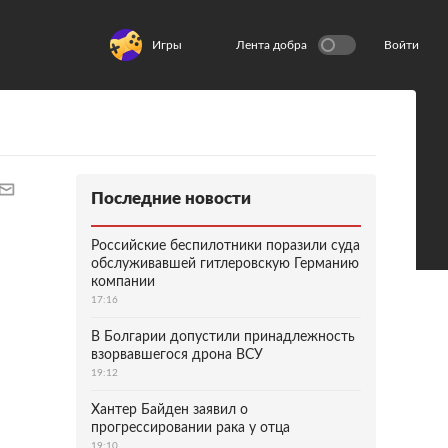
Игры
Лента добра
Войти
Последние новости
Российские беспилотники поразили суда
обслуживавшей гитлеровскую Германию
компании
17:16
В Болгарии допустили принадлежность
взорвавшегося дрона ВСУ
19:12
Хантер Байден заявил о
прогрессировании рака у отца
19:10