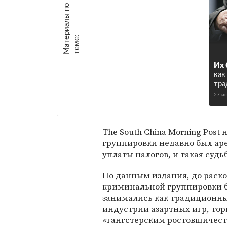
М
а
т
р
и
а
л
ы
п
о
т
е
м
е
е
:
Их 
как
тра
27 и
The South China Morning Pos
группировки недавно был ар
уплаты налогов, и такая судь
По данным издания, до раско
криминальной группировки б
занимались как традиционны
индустрии азартных игр, тор
«гангстерским ростовщичест