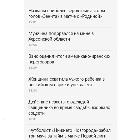
Названы наиболее вероятные авторы
голов «Зенита» в матче с «Родиной»
19:01
Мужчина подорвался на мине в
Херсонской области
18:56
Вэнс оценил итоги американо-иранских
переговоров
18:39
Женщина схватила чужого ребенка в
российском парке и унесла его
18:34
Действие невесты с одеждой
священника во время свадьбы взорвало
соцсети
18:31
Футболист «Нижнего Новгорода» забил
три мяча за тайм в матче Первой лиги