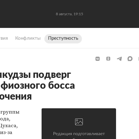
8 августа, 19:15
вия
Конфликты
Преступность
якудзы подверг
фиозного босса
ючения
 группы
ода,
Цукаса,
из-за