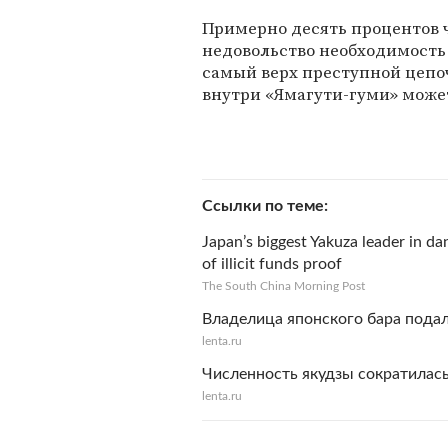
Примерно десять процентов 
недовольство необходимость
самый верх преступной цепоч
внутри «Ямагути-гуми» може
Ссылки по теме
Japan’s biggest Yakuza leader in dan
of illicit funds proof
The South China Morning Post
Владелица японского бара подал
lenta.ru
Численность якудзы сократилась
lenta.ru