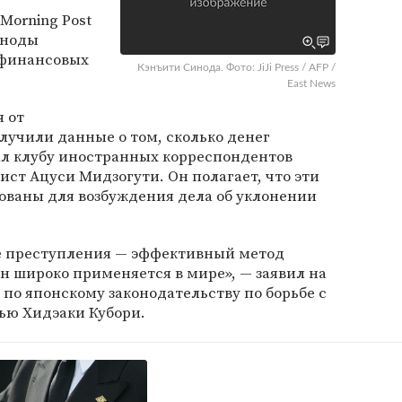
 Morning Post
иноды
 финансовых
Кэнъити Синода. Фото: JiJi Press / AFP /
East News
я от
лучили данные о том, сколько денег
ал клубу иностранных корреспондентов
ст Ацуси Мидзогути. Он полагает, что эти
ованы для возбуждения дела об уклонении
е преступления — эффективный метод
н широко применяется в мире», — заявил на
 по японскому законодательству по борьбе с
ью Хидэаки Кубори.