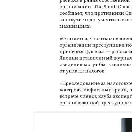
раскола в рядах собственной
организации. The South China
сообщает, что противники С
заполучили документы о его
махинациях.
«Считается, что отколовшиес
организации преступники по
присвоил Цукаса», — рассказ
Японии независимый журнали
сведения могут быть использ
от уплаты налогов.
«Преследование за налоговы
контроля мафиозных групп, о
встрече членов клуба эксперт
организованной преступност