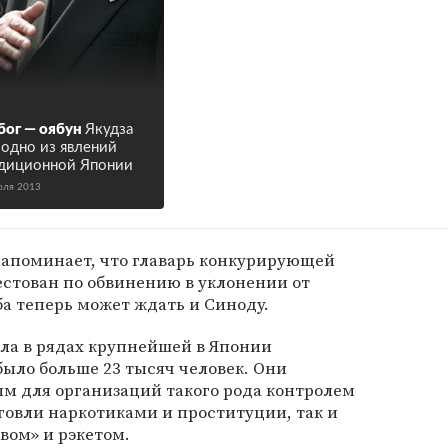
бог — оябун
Якудза
 одно из явлений
диционной Японии
юля 2013
t напоминает, что главарь конкурирующей
естован по обвинению в уклонении от
ба теперь может ждать и Синоду.
ла в рядах крупнейшей в Японии
ыло больше 23 тысяч человек. Они
м для организаций такого рода контролем
говли наркотиками и проституции, так и
вом» и рэкетом.