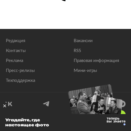
Редакция
Вакансии
Контакты
RSS
Реклама
Правовая информация
Пресс-релизы
Мини-игры
Техподдержка
18
+
Угадайте, где
настоящее фото
© 1999–2026 Все права защищены.
ООО «Лента.Ру»