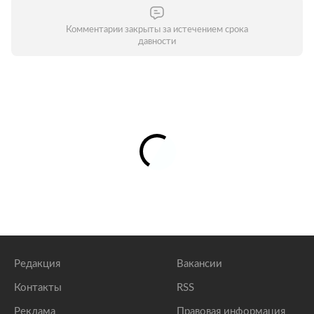
Комментарии закрыты за истечением срока
давности
Редакция
Вакансии
Контакты
RSS
Реклама
Правовая информация