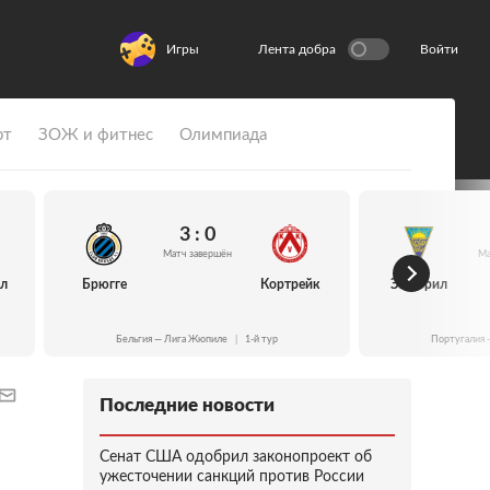
Игры
Лента добра
Войти
рт
ЗОЖ и фитнес
Олимпиада
3 : 0
Матч завершён
Ма
йл
Брюгге
Кортрейк
Эшторил
Бельгия — Лига Жюпиле
|
1-й тур
Португалия 
Последние новости
Сенат США одобрил законопроект об
ужесточении санкций против России