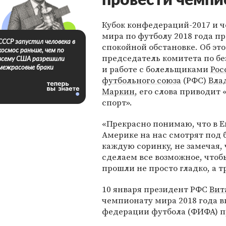
провести чемпи
Кубок конфедераций-2017 и 
мира по футболу 2018 года пр
СССР запустил человека в
спокойной обстановке. Об эт
космос раньше, чем по
председатель комитета по б
всему США разрешили
и работе с болельщиками
Рос
межрасовые браки
футбольного союза
(РФС)
Вла
Маркин
, его слова приводит
спорт».
«Прекрасно понимаю, что в Е
Америке на нас смотрят под
каждую соринку, не замечая, 
сделаем все возможное, чтоб
прошли не просто гладко, а 
10 января президент РФС
Вит
чемпионату мира 2018 года 
федерации футбола (ФИФА) п