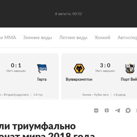
8 августа, 00:52
 и ММА
Зимние виды
Летние виды
Хоккей
Автоспо
0 : 1
3 : 0
Матч завершён
Матч завершён
Герта
Вулверхэмптон
Порт Ве
я — Вторая Бундеслига
|
1-й тур
Англия — Кубок лиги
|
1-й раунд
ли триумфально