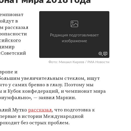
онат мира 2018 года
чемпионат
ойдут в
ом рассказал
езопасности
сийского
димир
 «Советский
Фото: Михаил Киреев / РИА Новости
вропе и
 большим увеличительным стеклом, ищут
что у самих бревно в глазу. Поэтому мы
ы и Кубок конфедераций, и чемпионат мира
триумфально», — заявил Маркин.
алий Мутко
рассказал
, что подготовка к
впервые в истории Международной
роходит без острых проблем.