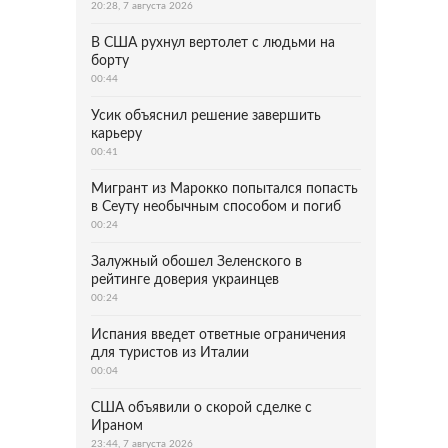
20:28, 7 августа 2026
В США рухнул вертолет с людьми на
борту
00:44
Усик объяснил решение завершить
карьеру
00:41
Мигрант из Марокко попытался попасть
в Сеуту необычным способом и погиб
00:24
Залужный обошел Зеленского в
рейтинге доверия украинцев
00:24
Испания введет ответные ограничения
для туристов из Италии
00:04
США объявили о скорой сделке с
Ираном
23:44, 7 августа 2026