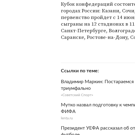
Кубок конфедераций состоится
городах России: Казани, Соч
первенство пройдет с 14 июня
сыграны на 12 стадионах в 1
Санкт-Петербурге, Волгоград
Саранске, Ростове-на-Дону, С
Ссылки по теме
Владимир Маркин: Постараемся п
триумфально
«Советский Спорт»
Мутко назвал подготовку к чемп
ФИФА
lenta.ru
Президент УЕФА рассказал об от
футболе