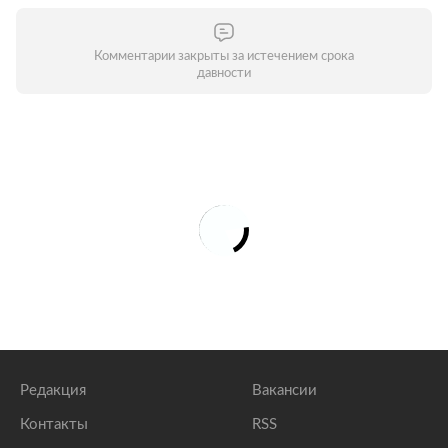
Комментарии закрыты за истечением срока
давности
Редакция
Вакансии
Контакты
RSS