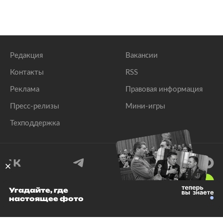
Редакция
Вакансии
Контакты
RSS
Реклама
Правовая информация
Пресс-релизы
Мини-игры
Техподдержка
18
+
Угадайте, где
настоящее фото
© 1999–2026 Все права защищены.
ООО «Лента.Ру»