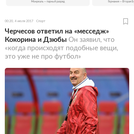
Монреаль — парный разряд
Германия — Вторая Б
00:20, 4 июля 2017
Спорт
Черчесов ответил на «месседж»
Кокорина и Дзюбы
Он заявил, что
«когда происходят подобные вещи,
это уже не про футбол»