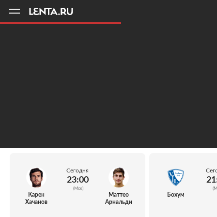
11
A
Сегодня
Сег
23:00
21
(Мск)
(М
Карен
Маттео
Бохум
Хачанов
Арнальди