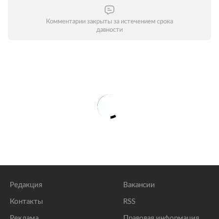
Комментарии закрыты за истечением срока
давности
Редакция
Вакансии
Контакты
RSS
Реклама
Правовая информация