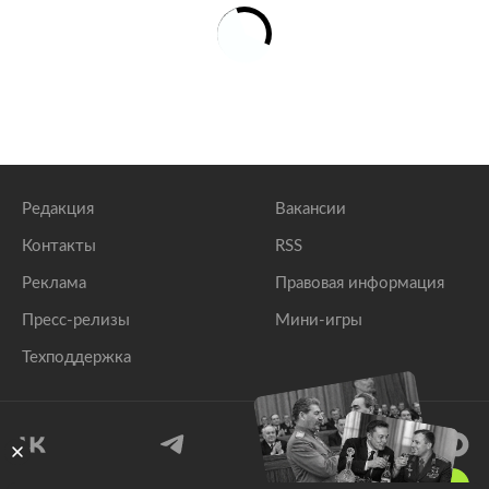
Редакция
Вакансии
Контакты
RSS
Реклама
Правовая информация
Пресс-релизы
Мини-игры
Техподдержка