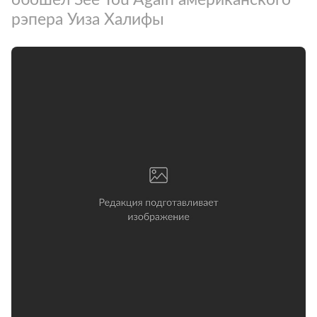
рэпера Уиза Халифы