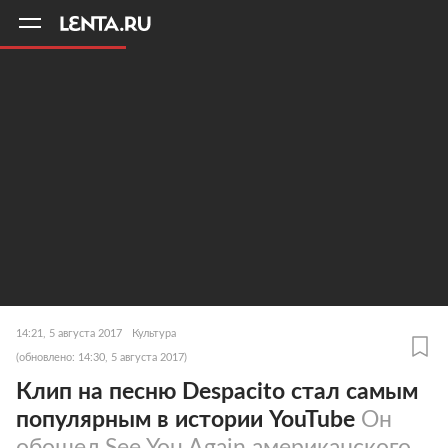
11
A
14:21, 5 августа 2017
Культура
(обновлено: 14:30, 5 августа 2017)
Клип на песню Despacito стал самым
популярным в истории YouTube
Он
обошел See You Again американского