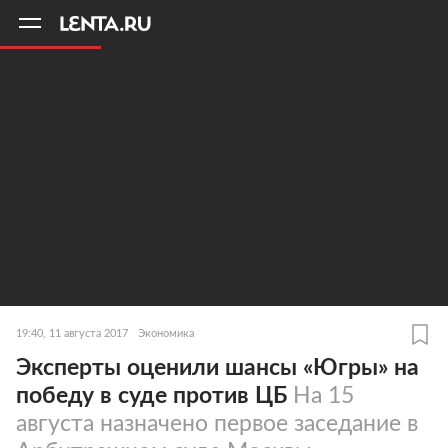
11
A
19:40, 11 августа 2017
Экономика
Эксперты оценили шансы «Югры» на
победу в суде против ЦБ
На 15
августа назначено первое заседание в