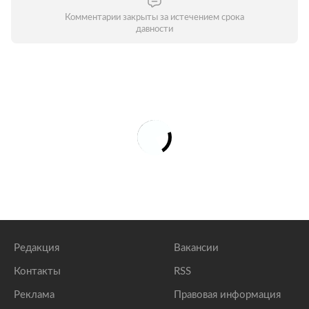
Комментарии закрыты за истечением срока
давности
Редакция
Вакансии
Контакты
RSS
Реклама
Правовая информация