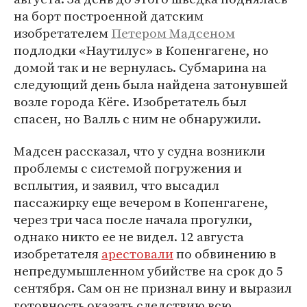
на борт построенной датским
изобретателем
Петером Мадсеном
подлодки «Наутилус» в Копенгагене, но
домой так и не вернулась. Субмарина на
следующий день была найдена затонувшей
возле города Кёге. Изобретатель был
спасен, но Валль с ним не обнаружили.
Мадсен рассказал, что у судна возникли
проблемы с системой погружения и
всплытия, и заявил, что высадил
пассажирку еще вечером в Копенгагене,
через три часа после начала прогулки,
однако никто ее не видел. 12 августа
изобретателя
арестовали
по обвинению в
непредумышленном убийстве на срок до 5
сентября. Сам он не признал вину и выразил
готовность оказать следствию всю