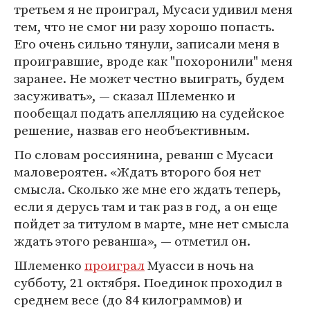
третьем я не проиграл, Мусаси удивил меня
тем, что не смог ни разу хорошо попасть.
Его очень сильно тянули, записали меня в
проигравшие, вроде как "похоронили" меня
заранее. Не может честно выиграть, будем
засуживать», — сказал Шлеменко и
пообещал подать апелляцию на судейское
решение, назвав его необъективным.
По словам россиянина, реванш с Мусаси
маловероятен. «Ждать второго боя нет
смысла. Сколько же мне его ждать теперь,
если я дерусь там и так раз в год, а он еще
пойдет за титулом в марте, мне нет смысла
ждать этого реванша», — отметил он.
Шлеменко
проиграл
Муасси в ночь на
субботу, 21 октября. Поединок проходил в
среднем весе (до 84 килограммов) и