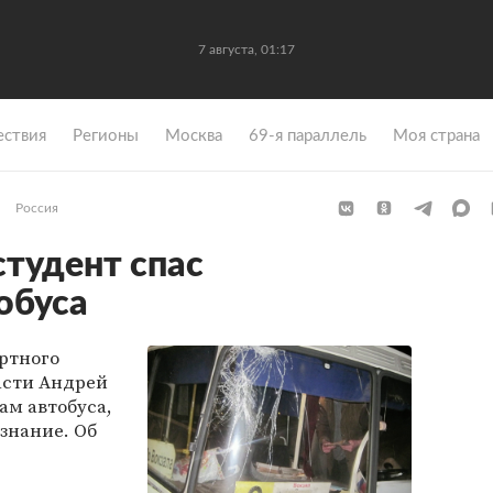
7 августа, 01:17
ствия
Регионы
Москва
69-я параллель
Моя страна
Россия
тудент спас
обуса
ртного
асти Андрей
ам автобуса,
ознание. Об