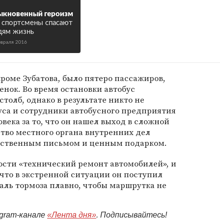
ыкновенный героизм
 спортсмены спасают
ям жизнь
евраля 2016
кроме Зубатова, было пятеро пассажиров,
енок. Во время остановки автобус
столб, однако в результате никто не
уса и сотрудники автобусного предприятия
века за то, что он нашел выход в сложной
ство местного органа внутренних дел
рственным письмом и ценным подарком.
ости «технический ремонт автомобилей», и
что в экстренной ситуации он поступил
аль тормоза плавно, чтобы маршрутка не
egram-канале
«Лента дня»
. Подписывайтесь!