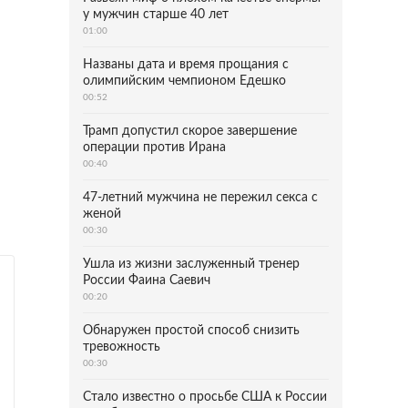
у мужчин старше 40 лет
01:00
Названы дата и время прощания с
олимпийским чемпионом Едешко
00:52
Трамп допустил скорое завершение
операции против Ирана
00:40
47-летний мужчина не пережил секса с
женой
00:30
Ушла из жизни заслуженный тренер
России Фаина Саевич
00:20
Обнаружен простой способ снизить
тревожность
00:30
Стало известно о просьбе США к России