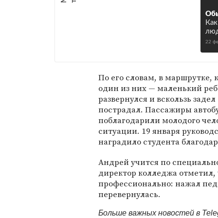
Об
Как
люд
22 ф
По его словам, в маршрутке, 
один из них — маленький реб
развернулся и вскользь задел 
пострадал. Пассажиры автоб
поблагодарили молодого чело
ситуации. 19 января руковод
наградило студента благода
Андрей учится по специальн
директор колледжа отметил, 
профессионально: нажал пед
перевернулась.
Больше важных новостей в Tel