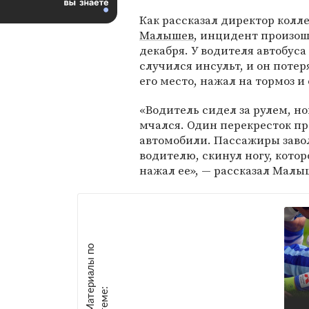
Как рассказал директор кол
Малышев
, инцидент произош
декабря. У водителя автобуса
случился инсульт, и он поте
его место, нажал на тормоз и
«Водитель сидел за рулем, но
мчался. Один перекресток пр
автомобили. Пассажиры заво
водителю, скинул ногу, котор
нажал ее», — рассказал Малы
М
а
т
р
и
а
л
ы
п
о
т
е
м
е
е
: