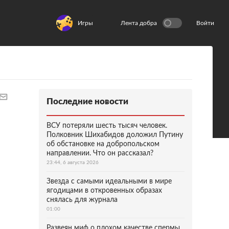
Игры
Лента добра
Войти
Последние новости
ВСУ потеряли шесть тысяч человек.
Полковник Шихабидов доложил Путину
об обстановке на добропольском
направлении. Что он рассказал?
23:44, 6 августа 2026
Звезда с самыми идеальными в мире
ягодицами в откровенных образах
снялась для журнала
01:00
Развеян миф о плохом качестве спермы