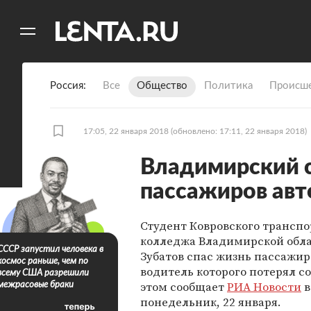
11
A
Россия
Все
Общество
Политика
Происше
17:05, 22 января 2018
(обновлено: 17:11, 22 января 2018)
Владимирский с
пассажиров авт
Студент Ковровского транспо
колледжа Владимирской обл
СССР запустил человека в
Зубатов спас жизнь пассажир
космос раньше, чем по
водитель которого потерял с
всему США разрешили
этом сообщает
РИА Новости
в
межрасовые браки
понедельник, 22 января.