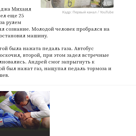
леджа
Михаил
Кадр: Первый канал / YouTube
ел еще 25
 за рулем
рял сознание. Молодой человек пробрался на
 остановил машину.
гой была нажата педаль газа. Автобус
оскочил, второй, при этом задел встречные
лновались. Андрей смог запрыгнуть к
ой был нажат газ, нащупал педаль тормоза и
шев.