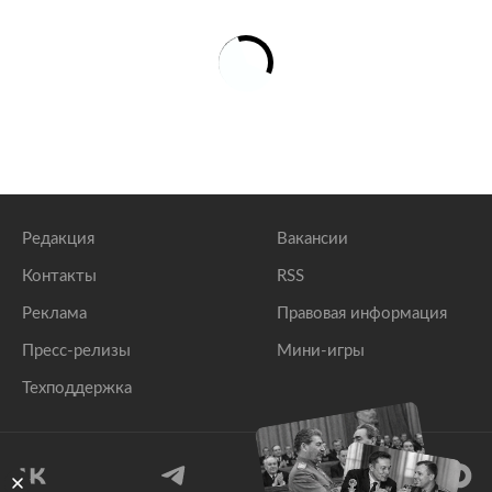
Редакция
Вакансии
Контакты
RSS
Реклама
Правовая информация
Пресс-релизы
Мини-игры
Техподдержка