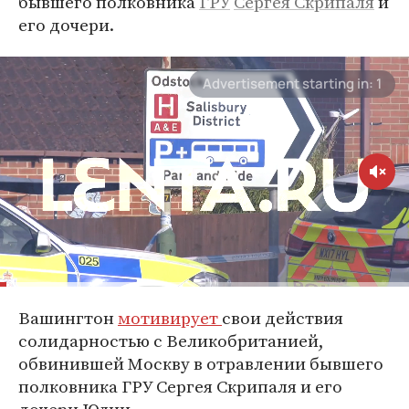
бывшего полковника
ГРУ
Сергея Скрипаля
и
его дочери.
Вашингтон
мотивирует
свои действия
солидарностью с Великобританией,
обвинившей Москву в отравлении бывшего
полковника ГРУ Сергея Скрипаля и его